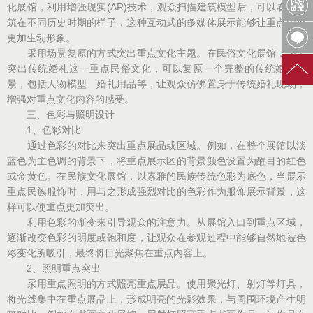
化展馆，利用增强现实(AR)技术，观众扫描建筑模型后，可以看到建
筑在不同历史时期的样子，这种互动式的多媒体展示能够让重点内容
更加生动形象。
采用场景复原的方式突出重点文化主题。在民俗文化展馆，为了
突出传统婚礼这一重点民俗文化，可以复原一个完整的传统婚礼场
景，包括人物模型、婚礼用品等，让观众仿佛置身于传统婚礼现场，
增强对重点文化内容的感受。
三、色彩与照明设计
1、色彩对比
通过色彩的对比来突出重点展品或区域。例如，在整个展馆以淡
蓝色为主色调的背景下，将重点展示区的背景颜色设置为醒目的红色
或金黄色。在民族文化展馆，以素雅的民族传统色彩为底色，当展示
重点民族服饰时，用与之形成强烈对比的色彩作为服饰展示背景，这
样可以使重点更加突出。
利用色彩的渐变来引导观众的注意力。从展馆入口到重点区域，
逐渐改变色彩的明度或饱和度，让观众在参观过程中能够自然地被色
彩变化所吸引，最终将目光聚焦在重点内容上。
2、照明重点突出
采用重点照明的方式照亮重点展品。使用聚光灯、射灯等灯具，
将光线集中在重点展品上，形成明亮的光影效果，与周围环境产生明