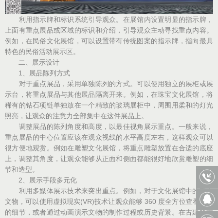
利用指示牌和标识系统引导观众。在展馆内设置明显的指示牌，
上面有重点展品或区域的标识和介绍，引导观众主动寻找重点内容。
例如，在民俗文化展馆，可以设置带有传统图案的指示牌，指向最具
特色的民俗活动展示区。
二、展示设计
1、展品陈列方式
对于重点展品，采用单独陈列的方式。可以使用独立的展柜或展
示台，将重点展品与其他展品隔离开来。例如，在珠宝文化展馆，将
稀有的钻石项链单独放在一个精致的玻璃展柜中，周围用柔和的灯光
照亮，让观众的注意力全部集中在这件展品上。
调整展品的陈列角度和高度，以最佳视角展示重点。一般来说，
重点展品的中心位置应该在观众视线的水平高度左右，这样观众可以
很方便地观赏。例如在雕塑文化展馆，将重点雕塑放置在合适的底座
上，调整其角度，让观众能够从正面和侧面都能很好地欣赏雕塑的细
节和造型。
2、展示手段多元化
利用多媒体展示技术来突出重点。例如，对于文化展馆中的重点
文物，可以使用虚拟现实(VR)技术让观众能够 360 度全方位查看文物
的细节，或者通过动画演示文物的制作过程或历史背景。在古建筑文