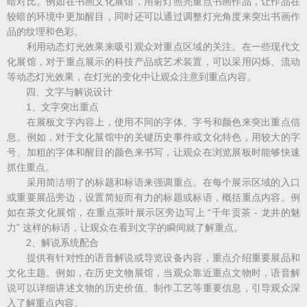
暗对比。例如在书画文化展馆，用射灯照亮重点书画作品，让作品在
较暗的环境中更加醒目，同时还可以通过调整灯光角度来突出书画作
品的纹理和色彩。
利用动态灯光效果来吸引观众对重点区域的关注。在一些现代文
化展馆，对于重点展示的科技产品或艺术装置，可以采用闪烁、流动
等动态灯光效果，在灯光的变化中让观众注意到重点内容。
四、文字与解说设计
1、文字突出重点
在展板文字内容上，使用不同的字体、字号和颜色来突出重点信
息。例如，对于文化展馆中的关键历史事件或文化特色，用较大的字
号、加粗的字体和醒目的颜色来书写，让观众在浏览展板时能够快速
抓住重点。
采用简洁明了的标题和标语来强调重点。在每个展示区域的入口
或重要展品旁边，设置简短而有力的标题或标语，概括重点内容。例
如在茶文化展馆，在重点茶叶展示区旁边写上 “千年贡茶 - 龙井的魅
力” 这样的标语，让观众在看到文字的瞬间就了解重点。
2、解说系统配合
提供有针对性的语音解说或导览设备内容，重点介绍重要展品和
文化主题。例如，在历史文物展馆，当观众靠近重点文物时，语音解
说可以详细讲述文物的历史价值、制作工艺等重要信息，引导观众深
入了解重点内容。